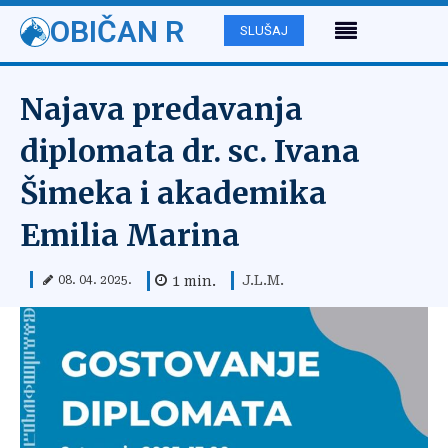
OBIČAN R
SLUŠAJ
Najava predavanja
diplomata dr. sc. Ivana
Šimeka i akademika
Emilia Marina
J.L.M.
1
min.
08. 04. 2025.