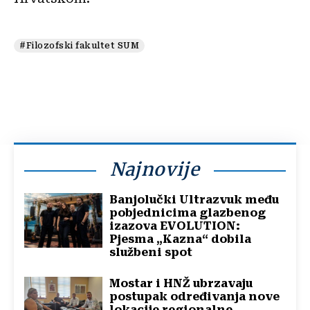
#Filozofski fakultet SUM
Najnovije
Banjolučki Ultrazvuk među
pobjednicima glazbenog
izazova EVOLUTION:
Pjesma „Kazna“ dobila
službeni spot
Mostar i HNŽ ubrzavaju
postupak određivanja nove
lokacije regionalne