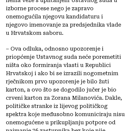
nema veze s uplitanjem Ustavnog suda u
izborne procese nego je zapravo
onemogućila njegovu kandidaturu i
njegovo imenovanje za predsjednika vlade
u Hrvatskom saboru.
– Ova odluka, odnosno upozorenje i
priopćenje Ustavnog suda neće poremetiti
ništa oko formiranja vlasti u Republici
Hrvatskoj i ako bi se izrazili nogometnim
rječnikom prvo upozorenje je bilo žuti
karton, a ovo što se dogodilo jučer je bio
crveni karton za Zorana Milanovića. Dakle,
političke stranke iz lijevog političkog
spektra koje međusobno komuniciraju nisu
onemogućene u prikupljanju potpore od
najmanje 76 zastupnika bez koje nije