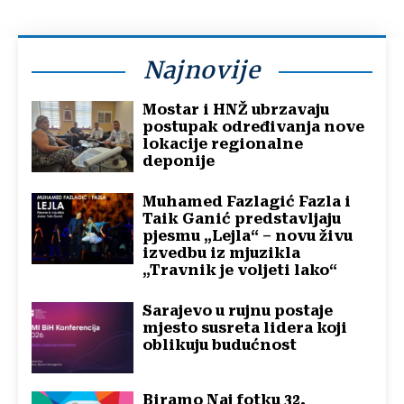
Najnovije
Mostar i HNŽ ubrzavaju
postupak određivanja nove
lokacije regionalne
deponije
Muhamed Fazlagić Fazla i
Taik Ganić predstavljaju
pjesmu „Lejla“ – novu živu
izvedbu iz mjuzikla
„Travnik je voljeti lako“
Sarajevo u rujnu postaje
mjesto susreta lidera koji
oblikuju budućnost
Biramo Naj fotku 32.