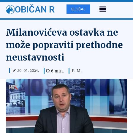
OBIČAN R
SLUŠAJ
Milanovićeva ostavka ne
može popraviti prethodne
neustavnosti
P. M.
6
min.
20. 04. 2024.