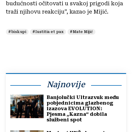
budućnosti očitovati u svakoj prigodi koja
traži njihovu reakciju”, kazao je Mijić.
#biskupi
#Iustitia et pax
#Mate Mijić
Najnovije
Banjolučki Ultrazvuk među
pobjednicima glazbenog
izazova EVOLUTION:
Pjesma „Kazna“ dobila
službeni spot