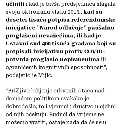
učinili
i kad je bivša predsjednica slagala
svoju oktroiranu vladu 2015.,
kad su
desetci tisuća potpisa referendumske
inicijative ”Narod odlučuje” paušalno
proglašeni nevažećima, ili
kad je
Ustavni sud 400 tisuća građana koji su
potpisali inicijativu protiv COVID-
potvrda proglasio nepismenima
ili
ograničenih kognitivnih sposobnosti”,
podsjetio je Mijić.
“Brižljivo bdijenje crkvenih otaca nad
domaćom politikom svakako je
dobrodošlo, to i vjernici i društvo u cjelini
od njih očekuju. Budući da vrijeme ne
možemo vratiti, ostaje nada da će se u