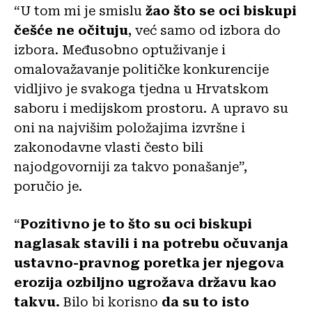
“U tom mi je smislu
žao što se oci biskupi
češće ne očituju
, već samo od izbora do
izbora. Međusobno optuživanje i
omalovažavanje političke konkurencije
vidljivo je svakoga tjedna u Hrvatskom
saboru i medijskom prostoru. A upravo su
oni na najvišim položajima izvršne i
zakonodavne vlasti često bili
najodgovorniji za takvo ponašanje”,
poručio je.
“
Pozitivno je to što su oci biskupi
naglasak stavili i na potrebu očuvanja
ustavno-pravnog poretka jer njegova
erozija ozbiljno ugrožava državu kao
takvu.
Bilo bi korisno
da su to isto