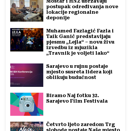
Mostar i HNŽ ubrzavaju
postupak određivanja nove
lokacije regionalne
deponije
Muhamed Fazlagić Fazla i
Taik Ganić predstavljaju
pjesmu „Lejla“ – novu živu
izvedbu iz mjuzikla
„Travnik je voljeti lako“
Sarajevo u rujnu postaje
mjesto susreta lidera koji
oblikuju budućnost
Biramo Naj fotku 32.
Sarajevo Film Festivala
Četvrto ljeto zaredom Trg
slobode postaje Naše mjesto