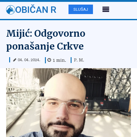
OBIČAN R
SLUŠAJ
Mijić: Odgovorno
ponašanje Crkve
P. M.
1
min.
04. 04. 2024.