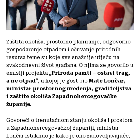
Zaštita okoliša, prostorno planiranje, odgovorno
gospodarenje otpadom i očuvanje prirodnih
resursa teme su koje sve snažnije utječu na
svakodnevni život građana. O njima se govorilo u
emisiji projekta „
Priroda pamti – ostavi trag,
a ne otpad
“, u kojoj je gost bio
Mate Lončar,
ministar prostornog uređenja, graditeljstva
i zaštite okoliša Zapadnohercegovačke
županije
.
Govoreći o trenutačnom stanju okoliša i prostora
u Zapadnohercegovačkoj županiji, ministar
Lončar istaknuo je kako je ono zadovoljavajuće,