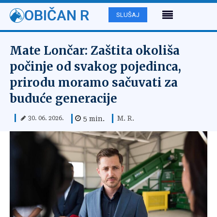
OBIČAN R
SLUŠAJ
Mate Lončar: Zaštita okoliša
počinje od svakog pojedinca,
prirodu moramo sačuvati za
buduće generacije
M. R.
5
min.
30. 06. 2026.