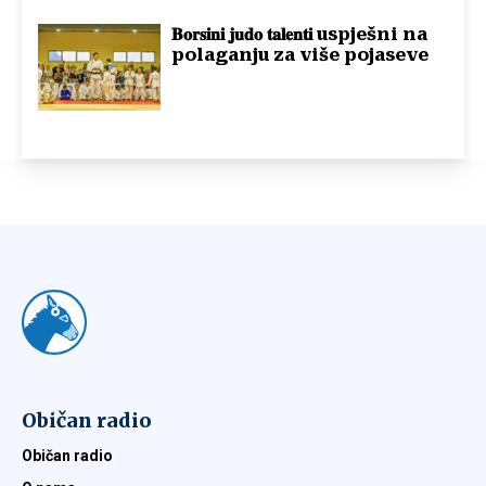
𝐁𝐨𝐫𝐬𝐢𝐧𝐢 𝐣𝐮𝐝𝐨 𝐭𝐚𝐥𝐞𝐧𝐭𝐢 uspješni na
polaganju za više pojaseve
Običan radio
Običan radio