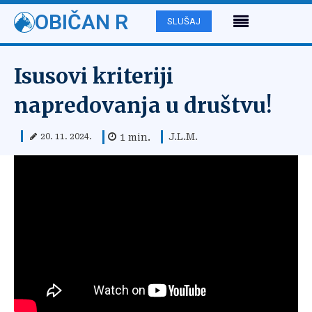
OBIČAN R
SLUŠAJ
Isusovi kriteriji
napredovanja u društvu!
J.L.M.
1
min.
20. 11. 2024.