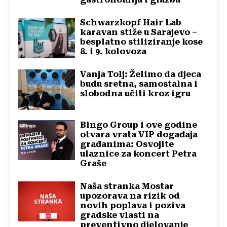
Schwarzkopf Hair Lab
karavan stiže u Sarajevo –
besplatno stiliziranje kose
8. i 9. kolovoza
Vanja Tolj: Želimo da djeca
budu sretna, samostalna i
slobodna učiti kroz igru
Bingo Group i ove godine
otvara vrata VIP događaja
građanima: Osvojite
ulaznice za koncert Petra
Graše
Naša stranka Mostar
upozorava na rizik od
novih poplava i poziva
gradske vlasti na
preventivno djelovanje