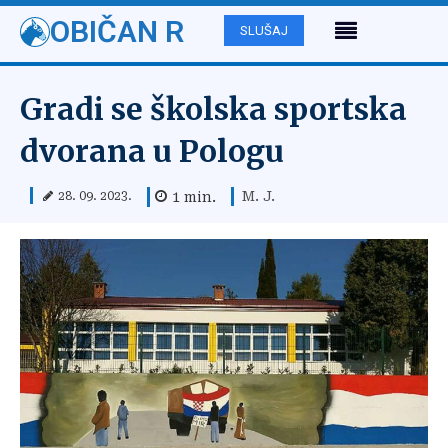
OBIČAN R
SLUŠAJ
Gradi se školska sportska
dvorana u Pologu
M. J.
1
min.
28. 09. 2023.