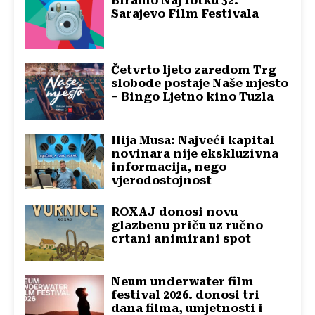
Biramo Naj fotku 32.
Sarajevo Film Festivala
Četvrto ljeto zaredom Trg
slobode postaje Naše mjesto
– Bingo Ljetno kino Tuzla
Ilija Musa: Najveći kapital
novinara nije ekskluzivna
informacija, nego
vjerodostojnost
ROXAJ donosi novu
glazbenu priču uz ručno
crtani animirani spot
Neum underwater film
festival 2026. donosi tri
dana filma, umjetnosti i