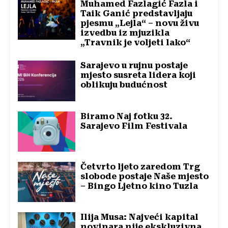
Muhamed Fazlagić Fazla i
Taik Ganić predstavljaju
pjesmu „Lejla“ – novu živu
izvedbu iz mjuzikla
„Travnik je voljeti lako“
Sarajevo u rujnu postaje
mjesto susreta lidera koji
oblikuju budućnost
Biramo Naj fotku 32.
Sarajevo Film Festivala
Četvrto ljeto zaredom Trg
slobode postaje Naše mjesto
– Bingo Ljetno kino Tuzla
Ilija Musa: Najveći kapital
novinara nije ekskluzivna