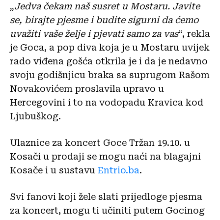
„
Jedva čekam naš susret u Mostaru. Javite
se, birajte pjesme i budite sigurni da ćemo
uvažiti vaše želje i pjevati samo za vas
“, rekla
je Goca, a pop diva koja je u Mostaru uvijek
rado viđena gošća otkrila je i da je nedavno
svoju godišnjicu braka sa suprugom Rašom
Novakovićem proslavila upravo u
Hercegovini i to na vodopadu Kravica kod
Ljubuškog.
Ulaznice za koncert Goce Tržan 19.10. u
Kosači u prodaji se mogu naći na blagajni
Kosače i u sustavu
Entrio.ba
.
Svi fanovi koji žele slati prijedloge pjesma
za koncert, mogu ti učiniti putem Gocinog