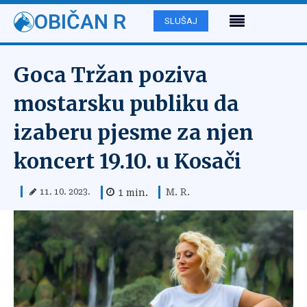
OBIČAN R
SLUŠAJ
Goca Tržan poziva
mostarsku publiku da
izaberu pjesme za njen
koncert 19.10. u Kosači
M. R.
1
min.
11. 10. 2023.