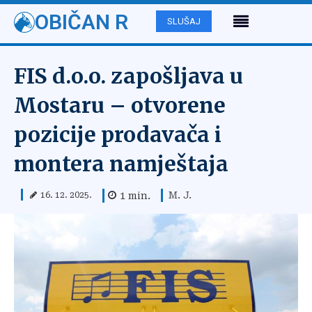
OBIČAN R
SLUŠAJ
FIS d.o.o. zapošljava u
Mostaru – otvorene
pozicije prodavača i
montera namještaja
M. J.
1
min.
16. 12. 2025.