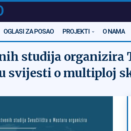
O
OGLASI ZA POSAO
PROJEKTI
O NAMA
nih studija organizira
 svijesti o multiploj s