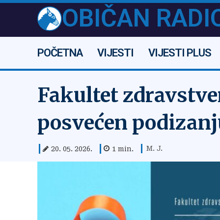
OBIČAN RADI
POČETNA
VIJESTI
VIJESTI PLUS
Fakultet zdravstve
posvećen podizanju
M. J.
20. 05. 2026.
1
min.