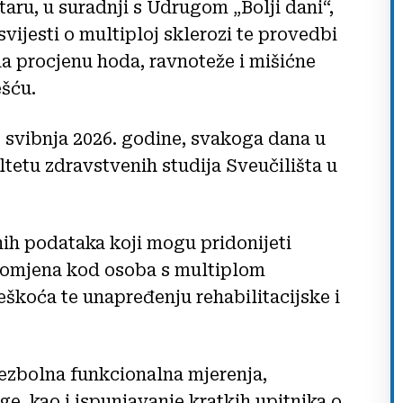
aru, u suradnji s Udrugom „Bolji dani“,
vijesti o multiploj sklerozi te provedbi
a procjenu hoda, ravnoteže i mišićne
šću.
. svibnja 2026. godine, svakoga dana u
ltetu zdravstvenih studija Sveučilišta u
vnih podataka koji mogu pridonijeti
romjena kod osoba s multiplom
škoća te unapređenju rehabilitacijske i
bezbolna funkcionalna mjerenja,
e, kao i ispunjavanje kratkih upitnika o