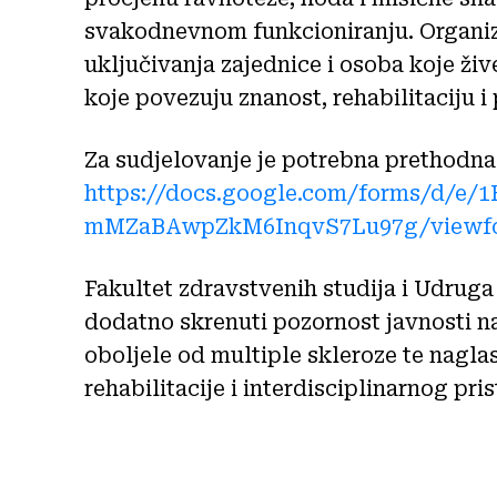
svakodnevnom funkcioniranju. Organiz
uključivanja zajednice i osoba koje ži
koje povezuju znanost, rehabilitaciju i
Za sudjelovanje je potrebna prethodna
https://docs.google.com/forms/d/e
mMZaBAwpZkM6InqvS7Lu97g/viewfo
Fakultet zdravstvenih studija i Udruga
dodatno skrenuti pozornost javnosti n
oboljele od multiple skleroze te nagl
rehabilitacije i interdisciplinarnog pri