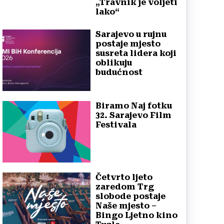
„Travnik je voljeti
lako“
Sarajevo u rujnu
postaje mjesto
susreta lidera koji
oblikuju
budućnost
Biramo Naj fotku
32. Sarajevo Film
Festivala
Četvrto ljeto
zaredom Trg
slobode postaje
Naše mjesto –
Bingo Ljetno kino