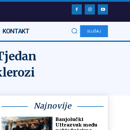
KONTAKT
SLUŠAJ
 Tjedan
klerozi
Najnovije
Banjolučki
Ultrazvuk među