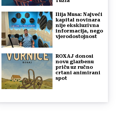
Tuzla
Ilija Musa: Najveći
kapital novinara
nije ekskluzivna
informacija, nego
vjerodostojnost
ROXAJ donosi
novu glazbenu
priču uz ručno
crtani animirani
spot