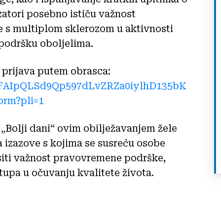
atori posebno ističu važnost
ve s multiplom sklerozom u aktivnosti
 podršku oboljelima.
 prijava putem obrasca:
/1FAIpQLSd9Qp597dLvZRZa0iylhD135bK
rm?pli=1
 „Bolji dani“ ovim obilježavanjem žele
a izazove s kojima se susreću osobe
asiti važnost pravovremene podrške,
stupa u očuvanju kvalitete života.