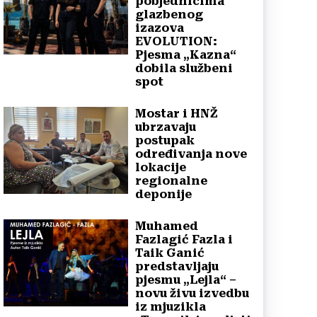
pobjednicima
glazbenog
izazova
EVOLUTION:
Pjesma „Kazna“
dobila službeni
spot
Mostar i HNŽ
ubrzavaju
postupak
određivanja nove
lokacije
regionalne
deponije
Muhamed
Fazlagić Fazla i
Taik Ganić
predstavljaju
pjesmu „Lejla“ –
novu živu izvedbu
iz mjuzikla