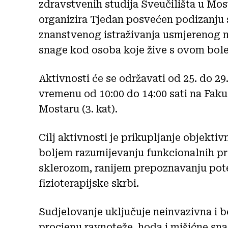
zdravstvenih studija Sveučilišta u Most
organizira Tjedan posvećen podizanju s
znanstvenog istraživanja usmjerenog n
snage kod osoba koje žive s ovom bole
Aktivnosti će se održavati od 25. do 29
vremenu od 10:00 do 14:00 sati na Faku
Mostaru (3. kat).
Cilj aktivnosti je prikupljanje objekti
boljem razumijevanju funkcionalnih p
sklerozom, ranijem prepoznavanju pote
fizioterapijske skrbi.
Sudjelovanje uključuje neinvazivna i 
procjenu ravnoteže, hoda i mišićne snag