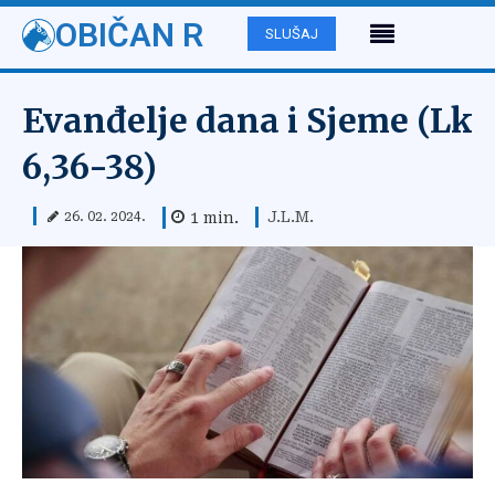
OBIČAN R
SLUŠAJ
Evanđelje dana i Sjeme (Lk
6,36-38)
J.L.M.
1
min.
26. 02. 2024.