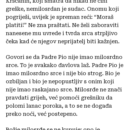
Kršćanin, koji smatra da nikad ne čini
greške, nemilosrdan je sudac. Onomu koji
pogriješi, uvijek je spreman reći: “Moraš
platiti!” Ne zna praštati. Ne želi zaboraviti
nanesene mu uvrede i tvrda srca strpljivo
čeka kad će njegov neprijatelj biti kažnjen.
Govori se da Padre Pio nije imao milosrdno
srce. To je svakako đavlova laž. Padre Pio je
imao milosrdno srce i nije bio strog. Bio je
ozbiljan i bio je nepopustljiv s onim koji
nije imao raskajano srce. Milosrđe ne znači
pravdati grijeh, već pomoći grešniku da
polomi lanac poroka, a to se ne događa
preko noći, već postepeno.
Božje milosrđe se ne kupuje: ono je