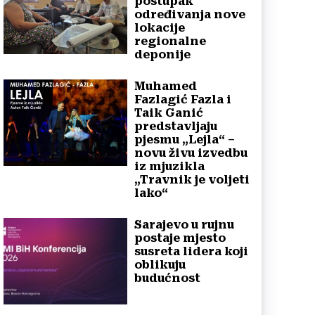
postupak
određivanja nove
lokacije
regionalne
deponije
Muhamed
Fazlagić Fazla i
Taik Ganić
predstavljaju
pjesmu „Lejla“ –
novu živu izvedbu
iz mjuzikla
„Travnik je voljeti
lako“
Sarajevo u rujnu
postaje mjesto
susreta lidera koji
oblikuju
budućnost