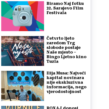
Biramo Naj fotku
32. Sarajevo Film
Festivala
Četvrto ljeto
zaredom Trg
slobode postaje
Naše mjesto –
Bingo Ljetno kino
Tuzla
Ilija Musa: Najveći
kapital novinara
nije ekskluzivna
informacija, nego
vjerodostojnost
ROXAJ donosi