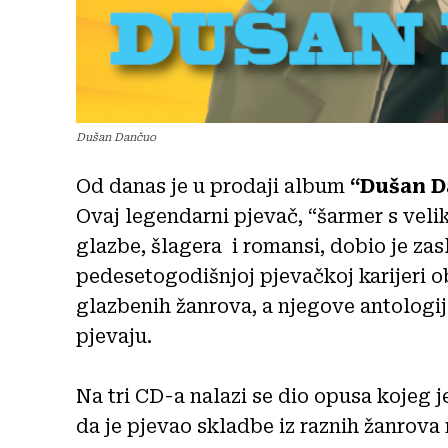
Dušan Dančuo
Od danas je u prodaji album
“Dušan D
Ovaj legendarni pjevač, “šarmer s vel
glazbe, šlagera i romansi, dobio je zas
pedesetogodišnjoj pjevačkoj karijeri o
glazbenih žanrova, a njegove antologij
pjevaju.
Na tri CD-a nalazi se dio opusa kojeg 
da je pjevao skladbe iz raznih žanrova