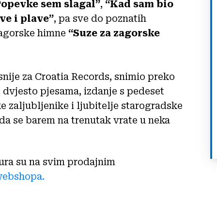
Popevke sem slagal”
,
“Kad sam bio
ve i plave”
, pa sve do poznatih
 zagorske himne
“Suze za zagorske
nije za Croatia Records, snimio preko
 dvjesto pjesama, izdanje s pedeset
ke zaljubljenike i ljubitelje starogradske
a se barem na trenutak vrate u neka
eura su na svim prodajnim
ebshopa.