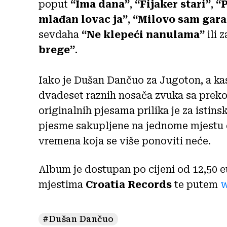
poput
“Ima dana”
,
“Fijaker stari”
,
“
mlađan lovac ja”
,
“Milovo sam gara
sevdaha
“Ne klepeći nanulama”
ili
brege”
.
Iako je Dušan Dančuo za Jugoton, a kas
dvadeset raznih nosača zvuka sa preko
originalnih pjesama prilika je za istins
pjesme sakupljene na jednome mjestu d
vremena koja se više ponoviti neće.
Album je dostupan po cijeni od 12,50 
mjestima
Croatia Records
te putem
w
#Dušan Dančuo