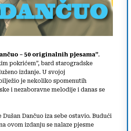
ančuo –
50 originalnih pjesama”
.
ikim pokrićem”, bard starogradske
luženo izdanje. U svojoj
bilježio je nekoliko spomenutih
ske i nezaboravne melodije i danas se
je Dušan Dančuo iza sebe ostavio. Budući
 na ovom izdanju se nalaze pjesme