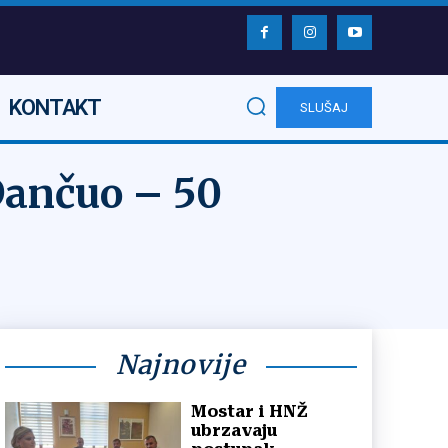
KONTAKT
SLUŠAJ
Dančuo – 50
Najnovije
Mostar i HNŽ
ubrzavaju