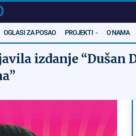
O
OGLASI ZA POSAO
PROJEKTI
O NAMA
javila izdanje “Dušan 
ma”