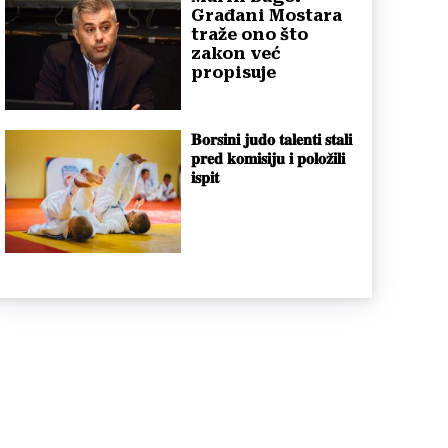
Građani Mostara
traže ono što
zakon već
propisuje
𝐁𝐨𝐫𝐬𝐢𝐧𝐢 𝐣𝐮𝐝𝐨 𝐭𝐚𝐥𝐞𝐧𝐭𝐢 𝐬𝐭𝐚𝐥𝐢
𝐩𝐫𝐞𝐝 𝐤𝐨𝐦𝐢𝐬𝐢𝐣𝐮 𝐢 𝐩𝐨𝐥𝐨𝐳̌𝐢𝐥𝐢
𝐢𝐬𝐩𝐢𝐭