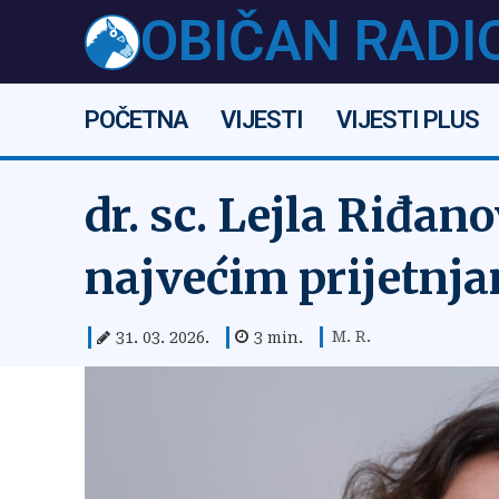
OBIČAN RADI
POČETNA
VIJESTI
VIJESTI PLUS
dr. sc. Lejla Riđa
najvećim prijetnj
M. R.
31. 03. 2026.
3
min.