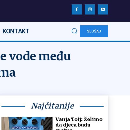
KONTAKT
SLUŠAJ
ne vode među
ima
Najčitanije
Vanja Tolj: Želimo
da djeca budu