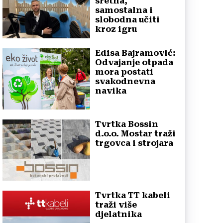
sretna,
samostalna i
slobodna učiti
kroz igru
Edisa Bajramović:
Odvajanje otpada
mora postati
svakodnevna
navika
Tvrtka Bossin
d.o.o. Mostar traži
trgovca i strojara
Tvrtka TT kabeli
traži više
djelatnika