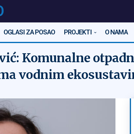
O
OGLASI ZA POSAO
PROJEKTI
O NAMA
nović: Komunalne otpad
ama vodnim ekosustav