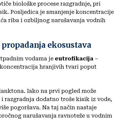
otiče biološke procese razgradnje, pri
ik. Posljedica je smanjenje koncentracije
uća riba i ozbiljnog narušavanja vodnih
ug propadanja ekosustava
 otpadnim vodama je
eutrofikacija
–
 koncentracija hranjivih tvari poput
oplanktona. Iako na prvi pogled može
i razgradnja dodatno troše kisik iz vode,
 više pogoršava. Na taj način nastaje
goročnog narušavanja ravnoteže u vodnim