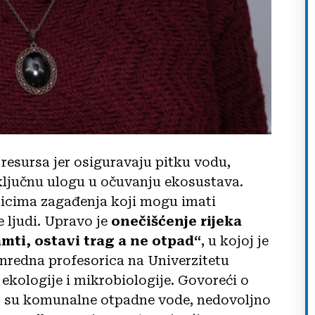
 resursa jer osiguravaju pitku vodu,
 ključnu ulogu u očuvanju ekosustava.
oblicima zagađenja koji mogu imati
e ljudi. Upravo je
onečišćenje rijeka
mti, ostavi trag a ne otpad“
, u kojoj je
anredna profesorica na Univerzitetu
ekologije i mikrobiologije. Govoreći o
ko su komunalne otpadne vode, nedovoljno