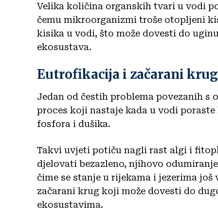
Velika količina organskih tvari u vodi p
čemu mikroorganizmi troše otopljeni kis
kisika u vodi, što može dovesti do ugin
ekosustava.
Eutrofikacija i začarani kr
Jedan od čestih problema povezanih s
proces koji nastaje kada u vodi poraste
fosfora i dušika.
Takvi uvjeti potiču nagli rast algi i fit
djelovati bezazleno, njihovo odumiranje 
čime se stanje u rijekama i jezerima još
začarani krug koji može dovesti do du
ekosustavima.