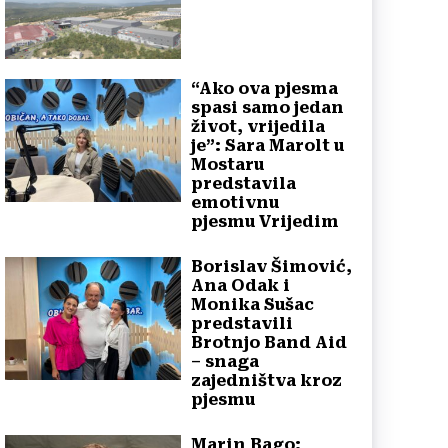
“Ako ova pjesma
spasi samo jedan
život, vrijedila
je”: Sara Marolt u
Mostaru
predstavila
emotivnu
pjesmu Vrijedim
Borislav Šimović,
Ana Odak i
Monika Sušac
predstavili
Brotnjo Band Aid
– snaga
zajedništva kroz
pjesmu
Marin Bago: