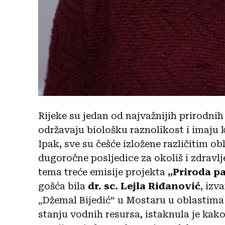
Rijeke su jedan od najvažnijih prirodnih
održavaju biološku raznolikost i imaju
Ipak, sve su češće izložene različitim 
dugoročne posljedice za okoliš i zdravlj
tema treće emisije projekta
„Priroda pa
gošća bila
dr. sc. Lejla Riđanović
, izv
„Džemal Bijedić“ u Mostaru u oblastima 
stanju vodnih resursa, istaknula je ka