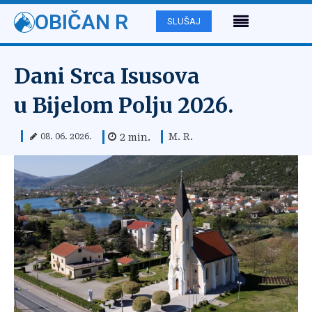
OBIČAN R
SLUŠAJ
Dani Srca Isusova
u Bijelom Polju 2026.
M. R.
2
min.
08. 06. 2026.