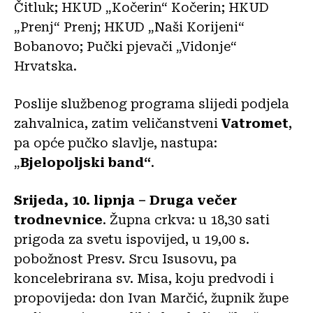
Čitluk; HKUD „Kočerin“ Kočerin; HKUD
„Prenj“ Prenj; HKUD „Naši Korijeni“
Bobanovo; Pučki pjevači „Vidonje“
Hrvatska.
Poslije službenog programa slijedi podjela
zahvalnica, zatim veličanstveni
Vatromet
,
pa opće pučko slavlje, nastupa:
„
Bjelopoljski band“
.
Srijeda, 10. lipnja – Druga večer
trodnevnice
. Župna crkva: u 18,30 sati
prigoda za svetu ispovijed, u 19,00 s.
pobožnost Presv. Srcu Isusovu, pa
koncelebrirana sv. Misa, koju predvodi i
propovijeda: don Ivan Marčić, župnik župe