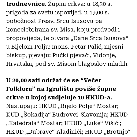
trodnevnice
.
Župna crkva: u 18,30 s.
prigoda za svetu ispovijed, u 19,00 s.
pobožnost Presv. Srcu Isusovu pa
koncelebrirana sv. Misa, koju predvodi i
propovijeda, te otvara „Dane Srca Isusova“
u Bijelom Polju: mons. Petar Palić, mjesni
biskup, pjevaju: Pučki pjevači, Vidonje,
Hrvatska, pod sv. Misom blagoslov mladih
U 20,00 sati održat će se “Večer
Folklora” na Igralištu poviše župne
crkve u kojoj sudjeluje 10 HKUD-a.
Nastupaju: HKUD „Bijelo Polje“ Mostar;
KUD „Šokadija“ Budrovci-Slavonija; HKUD
„Katedrala“ Mostar; HKUD „Luke“ Višići;
HKUD „Dubrave“ Aladinići; HKUD „Brotnjo“