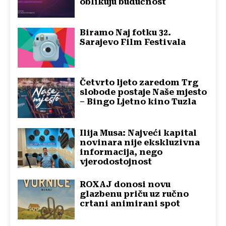
oblikuju budućnost
Biramo Naj fotku 32.
Sarajevo Film Festivala
Četvrto ljeto zaredom Trg
slobode postaje Naše mjesto
– Bingo Ljetno kino Tuzla
Ilija Musa: Najveći kapital
novinara nije ekskluzivna
informacija, nego
vjerodostojnost
ROXAJ donosi novu
glazbenu priču uz ručno
crtani animirani spot