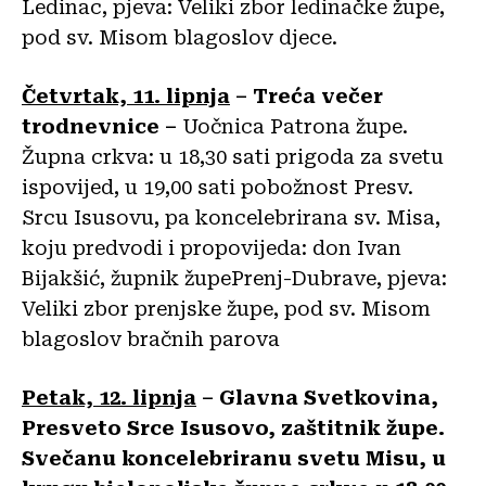
Ledinac, pjeva: Veliki zbor ledinačke župe,
pod sv. Misom blagoslov djece.
Četvrtak, 11. lipnja
– Treća večer
trodnevnice –
Uočnica Patrona župe.
Župna crkva: u 18,30 sati prigoda za svetu
ispovijed, u 19,00 sati pobožnost Presv.
Srcu Isusovu, pa koncelebrirana sv. Misa,
koju predvodi i propovijeda: don Ivan
Bijakšić, župnik župePrenj-Dubrave, pjeva:
Veliki zbor prenjske župe, pod sv. Misom
blagoslov bračnih parova
Petak, 12. lipnja
– Glavna Svetkovina,
Presveto Srce Isusovo, zaštitnik župe.
Svečanu koncelebriranu svetu Misu, u