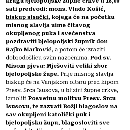
krugu bjelopoljske župne crkve u 18,00
sati predvodi:
mons. Vlado Košić,
biskup sisački
, kojega će na početku
misnog slavlja uime čitavog
okupljenog puka i svećenstva
pozdraviti bjelopoljski župnik don
Rajko Marković,
a potom će izraziti
dobrodošlicu svim nazočnima.
Pod sv.
Misom
pjeva: Mješoviti veliki zbor
bjelopoljske župe.
Prije misnog slavlja
biskup će na Vanjskom oltaru pred kipom
Presv. Srca Isusova, u blizini župne crkve,
izmoliti
Posvetnu molitvu Presv. Srcu
Isusovu
,
te zazvati Božji blagoslov na
sav okupljeni katolički puk i
bjelopoljsku župu, blagosloviti sve