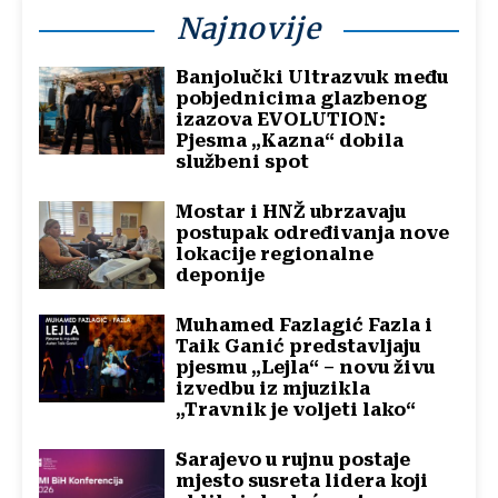
Najnovije
Banjolučki Ultrazvuk među
pobjednicima glazbenog
izazova EVOLUTION:
Pjesma „Kazna“ dobila
službeni spot
Mostar i HNŽ ubrzavaju
postupak određivanja nove
lokacije regionalne
deponije
Muhamed Fazlagić Fazla i
Taik Ganić predstavljaju
pjesmu „Lejla“ – novu živu
izvedbu iz mjuzikla
„Travnik je voljeti lako“
Sarajevo u rujnu postaje
mjesto susreta lidera koji