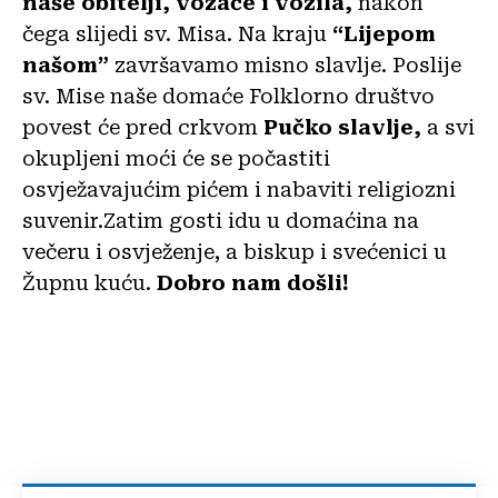
naše obitelji, vozače i vozila,
nakon
čega slijedi sv. Misa. Na kraju
“Lijepom
našom”
završavamo misno slavlje. Poslije
sv. Mise naše domaće Folklorno društvo
povest će pred crkvom
Pučko slavlje,
a svi
okupljeni moći će se počastiti
osvježavajućim pićem i nabaviti religiozni
suvenir.Zatim gosti idu u domaćina na
večeru i osvježenje, a biskup i svećenici u
Župnu kuću.
Dobro nam došli!