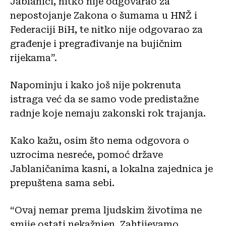
Jablanici, nitko nije odgovarao za
nepostojanje Zakona o šumama u HNŽ i
Federaciji BiH, te nitko nije odgovarao za
građenje i pregrađivanje na bujičnim
rijekama”.
Napominju i kako još nije pokrenuta
istraga već da se samo vode predistažne
radnje koje nemaju zakonski rok trajanja.
Kako kažu, osim što nema odgovora o
uzrocima nesreće, pomoć države
Jablaničanima kasni, a lokalna zajednica je
prepuštena sama sebi.
“Ovaj nemar prema ljudskim životima ne
smije ostati nekažnjen. Zahtijevamo