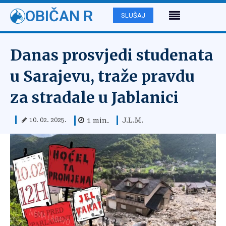
OBIČAN R
SLUŠAJ
Danas prosvjedi studenata
u Sarajevu, traže pravdu
za stradale u Jablanici
J.L.M.
1
min.
10. 02. 2025.