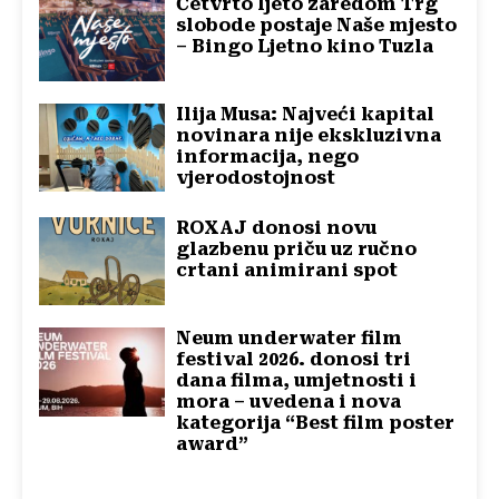
Četvrto ljeto zaredom Trg
slobode postaje Naše mjesto
– Bingo Ljetno kino Tuzla
Ilija Musa: Najveći kapital
novinara nije ekskluzivna
informacija, nego
vjerodostojnost
ROXAJ donosi novu
glazbenu priču uz ručno
crtani animirani spot
Neum underwater film
festival 2026. donosi tri
dana filma, umjetnosti i
mora – uvedena i nova
kategorija “Best film poster
award”