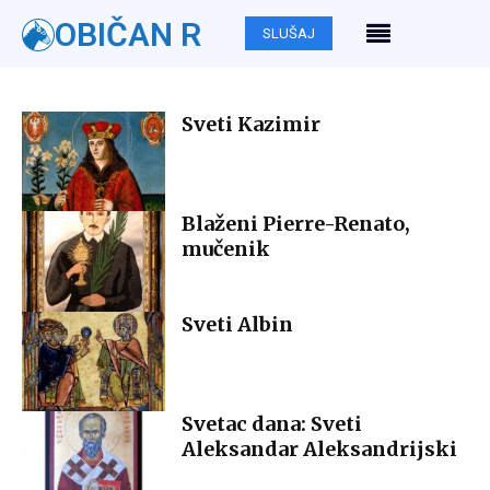
OBIČAN R
SLUŠAJ
Sveti Kazimir
Blaženi Pierre-Renato,
mučenik
Sveti Albin
Svetac dana: Sveti
Aleksandar Aleksandrijski