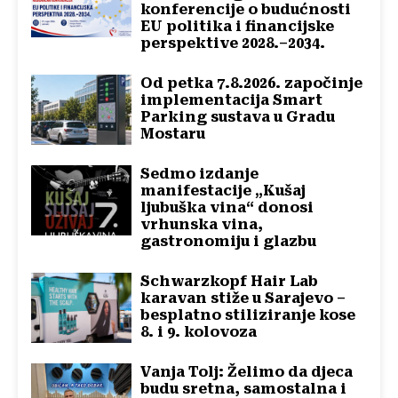
konferencije o budućnosti
EU politika i financijske
perspektive 2028.–2034.
Od petka 7.8.2026. započinje
implementacija Smart
Parking sustava u Gradu
Mostaru
Sedmo izdanje
manifestacije „Kušaj
ljubuška vina“ donosi
vrhunska vina,
gastronomiju i glazbu
Schwarzkopf Hair Lab
karavan stiže u Sarajevo –
besplatno stiliziranje kose
8. i 9. kolovoza
Vanja Tolj: Želimo da djeca
budu sretna, samostalna i