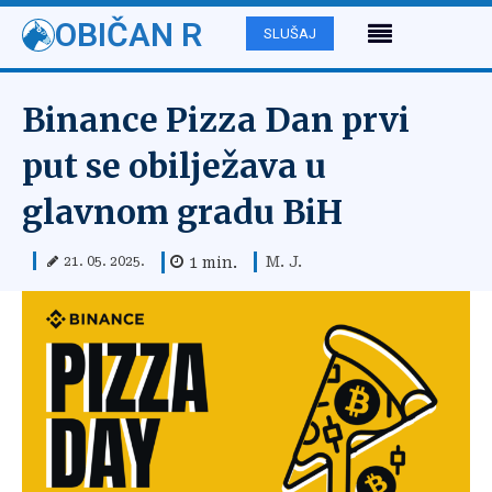
OBIČAN R
SLUŠAJ
Binance Pizza Dan prvi
put se obilježava u
glavnom gradu BiH
M. J.
1
min.
21. 05. 2025.