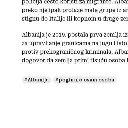
policija često koristi za migrante. Alba
preko nje ipak prolaze male grupe iz a
stignu do Italije ili kopnom u druge ze
Albanija je 2019. postala prva zemlja 
za upravljanje granicama na jugu i isto
protiv prekograničnog kriminala. Alban
dogovor da zemlja primi tisuću osoba koj
#Albanija
#poginulo osam osoba