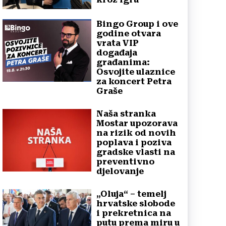
Bingo Group i ove
godine otvara
vrata VIP
događaja
građanima:
Osvojite ulaznice
za koncert Petra
Graše
Naša stranka
Mostar upozorava
na rizik od novih
poplava i poziva
gradske vlasti na
preventivno
djelovanje
„Oluja“ – temelj
hrvatske slobode
i prekretnica na
putu prema miru u