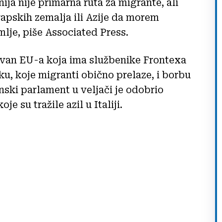
nija nije primarna ruta za migrante, ali
rapskih zemalja ili Azije da morem
mlje, piše Associated Press.
izvan EU-a koja ima službenike Frontexa
ku, koje migranti obično prelaze, i borbu
ski parlament u veljači je odobrio
e su tražile azil u Italiji.