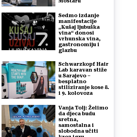
Mostaru
Sedmo izdanje
manifestacije
„Kušaj ljubuška
vina“ donosi
vrhunska vina,
gastronomiju i
glazbu
Schwarzkopf Hair
Lab karavan stiže
u Sarajevo –
besplatno
stiliziranje kose 8.
i 9. kolovoza
Vanja Tolj: Želimo
da djeca budu
sretna,
samostalna i
slobodna učiti
kroz igru