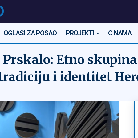
O
OGLASI ZA POSAO
PROJEKTI
O NAMA
 Prskalo: Etno skupina
tradiciju i identitet He