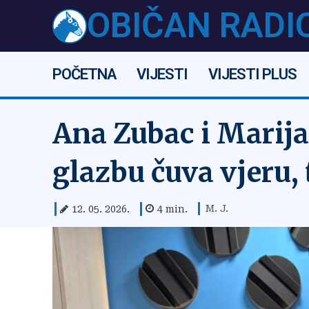
OBIČAN RADI
POČETNA
VIJESTI
VIJESTI PLUS
Ana Zubac i Marija
glazbu čuva vjeru, 
M. J.
12. 05. 2026.
4
min.