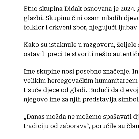
Etno skupina Didak osnovana je 2024. go
glazbi. Skupinu čini osam mladih djevo
folklor i crkveni zbor, njegujući ljuba
Kako su istaknule u razgovoru, željele
ostavili preci te stvoriti nešto autentič
Ime skupine nosi posebno značenje. In
velikim hercegovačkim humanitarcem ko
tisuće djece od gladi. Budući da djevojk
njegovo ime za njih predstavlja simbol
„Danas možda ne možemo spašavati dje
tradiciju od zaborava“, poručile su čla