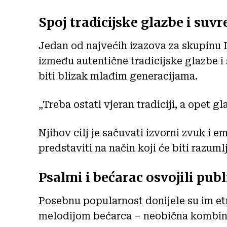
Spoj tradicijske glazbe i suv
Jedan od najvećih izazova za skupinu 
između autentične tradicijske glazbe 
biti blizak mlađim generacijama.
„Treba ostati vjeran tradiciji, a opet gl
Njihov cilj je sačuvati izvorni zvuk i em
predstaviti na način koji će biti razuml
Psalmi i bećarac osvojili pub
Posebnu popularnost donijele su im et
melodijom bećarca – neobična kombinac