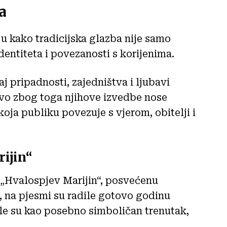
a
u kako tradicijska glazba nije samo
dentiteta i povezanosti s korijenima.
j pripadnosti, zajedništva i ljubavi
avo zbog toga njihove izvedbe nose
ja publiku povezuje s vjerom, obitelji i
ijin“
 „Hvalospjev Marijin“, posvećenu
e, na pjesmi su radile gotovo godinu
jele su kao posebno simboličan trenutak,