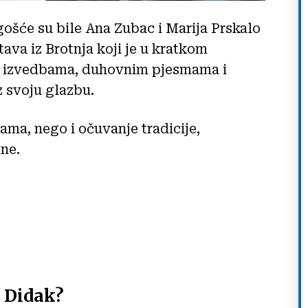
ošće su bile Ana Zubac i Marija Prskalo
ava iz Brotnja koji je u kratkom
o izvedbama, duhovnim pjesmama i
 svoju glazbu.
ama, nego i očuvanje tradicije,
ine.
 Didak?