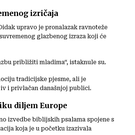
remenog izričaja
Didak upravo je pronalazak ravnoteže
i suvremenog glazbenog izraza koji će
azbu približiti mladima“, istaknule su.
ociju tradicijske pjesme, ali je
jiv i privlačan današnjoj publici.
liku diljem Europe
no izvedbe biblijskih psalama spojene s
ija koja je u početku izazivala