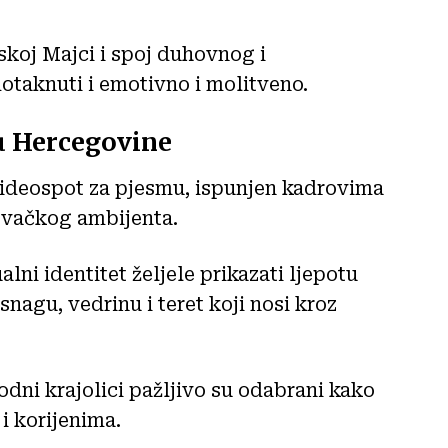
skoj Majci i spoj duhovnog i
 dotaknuti i emotivno i molitveno.
nu Hercegovine
videospot za pjesmu, ispunjen kadrovima
govačkog ambijenta.
lni identitet željele prikazati ljepotu
 snagu, vedrinu i teret koji nosi kroz
rodni krajolici pažljivo su odabrani kako
 i korijenima.