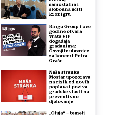
samostalna i
slobodna učiti
kroz igru
Bingo Group i ove
godine otvara
vrata VIP
događaja
građanima:
Osvojite ulaznice
za koncert Petra
Graše
Naša stranka
Mostar upozorava
na rizik od novih
poplava i poziva
gradske vlasti na
preventivno
djelovanje
„Oluja“ – temelj