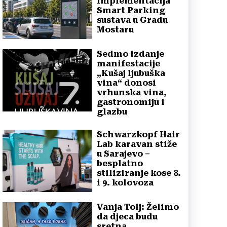
implementacija
Smart Parking
sustava u Gradu
Mostaru
Sedmo izdanje
manifestacije
„Kušaj ljubuška
vina“ donosi
vrhunska vina,
gastronomiju i
glazbu
Schwarzkopf Hair
Lab karavan stiže
u Sarajevo –
besplatno
stiliziranje kose 8.
i 9. kolovoza
Vanja Tolj: Želimo
da djeca budu
sretna,