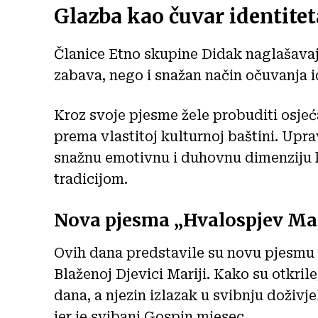
Glazba kao čuvar identitet
Članice Etno skupine Didak naglašavaj
zabava, nego i snažan način očuvanja i
Kroz svoje pjesme žele probuditi osjeća
prema vlastitoj kulturnoj baštini. Upr
snažnu emotivnu i duhovnu dimenziju ko
tradicijom.
Nova pjesma „Hvalospjev Mar
Ovih dana predstavile su novu pjesmu
Blaženoj Djevici Mariji. Kako su otkril
dana, a njezin izlazak u svibnju doživ
jer je svibanj Gospin mjesec.