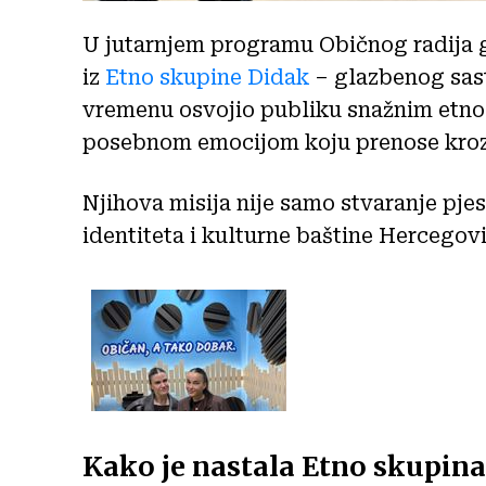
U jutarnjem programu Običnog radija g
iz
Etno skupine Didak
– glazbenog sast
vremenu osvojio publiku snažnim etn
posebnom emocijom koju prenose kroz
Njihova misija nije samo stvaranje pjes
identiteta i kulturne baštine Hercegov
Kako je nastala Etno skupina