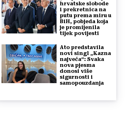
hrvatske slobode
i prekretnica na
putu prema miru u
BiH, pobjeda koja
je promijenila
tijek povijesti
Ato predstavila
novi singl „Kazna
najveća“: Svaka
nova pjesma
donosi više
sigurnosti i
samopouzdanja