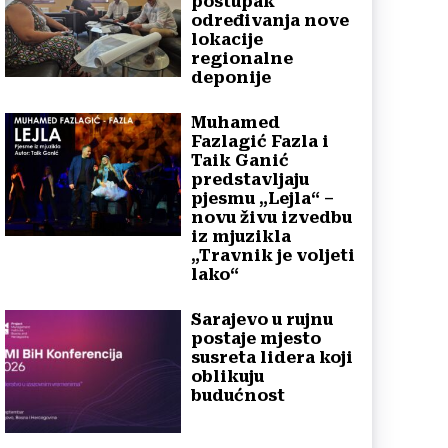
postupak
određivanja nove
lokacije
regionalne
deponije
Muhamed
Fazlagić Fazla i
Taik Ganić
predstavljaju
pjesmu „Lejla“ –
novu živu izvedbu
iz mjuzikla
„Travnik je voljeti
lako“
Sarajevo u rujnu
postaje mjesto
susreta lidera koji
oblikuju
budućnost