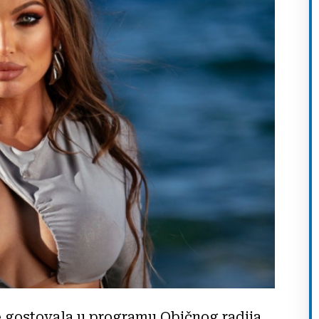
 gostovala u programu Običnog radija,