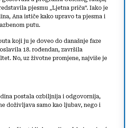
edstavila pjesmu „Ljetna priča“. Iako je
na, Ana ističe kako upravo ta pjesma i
lazbenom putu.
 puta koji ju je doveo do današnje faze
oslavila 18. rođendan, završila
ltet. No, uz životne promjene, najviše je
dina postala ozbiljnija i odgovornija,
ne doživljava samo kao ljubav, nego i