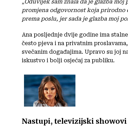
„
Oduvijek sam znala da je glazba moj po
promjena odgovornost koja prirodno 
prema poslu, jer sada je glazba moj p
Ana posljednje dvije godine ima stalne
često pjeva i na privatnim proslavama
svečanim događajima. Upravo su joj na
iskustvo i bolji osjećaj za publiku.
Nastupi, televizijski showovi 