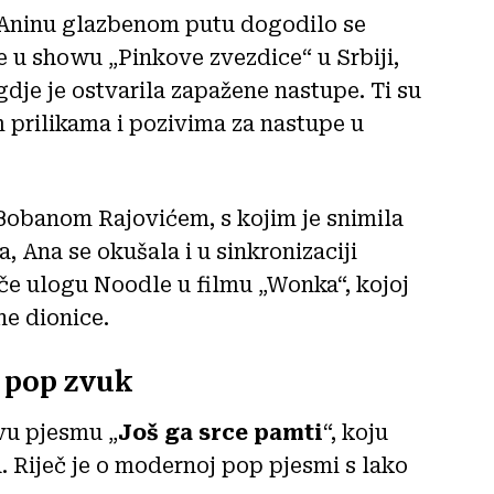
a Aninu glazbenom putu dogodilo se
 u showu „Pinkove zvezdice“ u Srbiji,
dje je ostvarila zapažene nastupe. Ti su
m prilikama i pozivima za nastupe u
s Bobanom Rajovićem, s kojim je snimila
 Ana se okušala i u sinkronizaciji
tiče ulogu Noodle u filmu „Wonka“, kojoj
ne dionice.
 pop zvuk
vu pjesmu „
Još ga srce pamti
“, koju
. Riječ je o modernoj pop pjesmi s lako