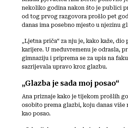
nekoliko godina nakon što je publici pr
od tog prvog razgovora prošlo pet godi
danas ima posebno mjesto u njezinu g
„Ljetna priča“ za nju je, kako kaže, dio
karijere. U međuvremenu je odrasla, pr
gimnaziju i priprema se za upis na faku
sazrijevala upravo kroz glazbu.
„Glazba je sada moj posao“
Ana priznaje kako je tijekom prošlih go
osobito prema glazbi, koju danas više 
kao posao.