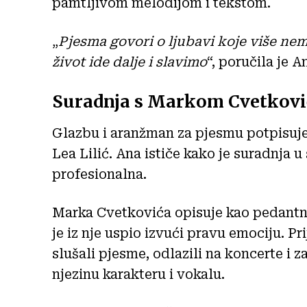
pamtljivom melodijom i tekstom.
„
Pjesma govori o ljubavi koje više nema
život ide dalje i slavimo
“, poručila je A
Suradnja s Markom Cvetković
Glazbu i aranžman za pjesmu potpisuje
Lea Lilić. Ana ističe kako je suradnja u
profesionalna.
Marka Cvetkovića opisuje kao pedantnog
je iz nje uspio izvući pravu emociju. P
slušali pjesme, odlazili na koncerte i
njezinu karakteru i vokalu.