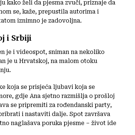
ju kako želi da pjesma zvuči, priznaje da
nom se, kaže, prepustila autorima i
atom iznimno je zadovoljna.
 i Srbiji
n je i videospot, sniman na nekoliko
man je u Hrvatskoj, na malom otoku
nju.
e koja se prisjeća ljubavi koja se
more, gdje Ana sjetno razmišlja o prošloj
ava se pripremiti za rođendanski party,
ibrati i nastaviti dalje. Spot završava
atno naglašava poruka pjesme – život ide