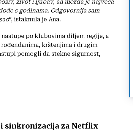
ziv, život i ljubav, ali možda je najveća
dođe s godinama. Odgovornija sam
osao
“, istaknula je Ana.
 nastupe po klubovima diljem regije, a
, rođendanima, krštenjima i drugim
stupi pomogli da stekne sigurnost,
i sinkronizacija za Netflix