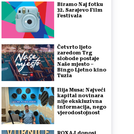
Biramo Naj fotku
32. Sarajevo Film
Festivala
Četvrto ljeto
zaredom Trg
slobode postaje
Naše mjesto –
Bingo Ljetno kino
Tuzla
Ilija Musa: Najveći
kapital novinara
nije ekskluzivna
informacija, nego
vjerodostojnost
ROXAJ donosi