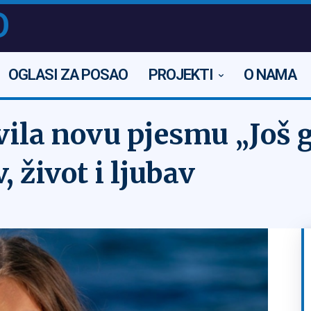
O
OGLASI ZA POSAO
PROJEKTI
O NAMA
vila novu pjesmu „Još g
, život i ljubav