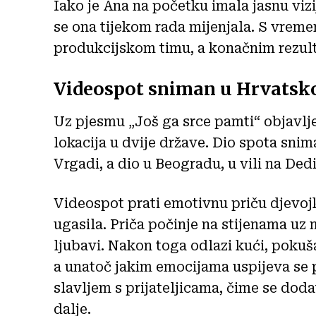
Iako je Ana na početku imala jasnu vizi
se ona tijekom rada mijenjala. S vreme
produkcijskom timu, a konačnim rezult
Videospot sniman u Hrvatskoj
Uz pjesmu „Još ga srce pamti“ objavlje
lokacija u dvije države. Dio spota sni
Vrgadi, a dio u Beogradu, u vili na Dedi
Videospot prati emotivnu priču djevojk
ugasila. Priča počinje na stijenama uz 
ljubavi. Nakon toga odlazi kući, pokuš
a unatoč jakim emocijama uspijeva se pr
slavljem s prijateljicama, čime se dod
dalje.