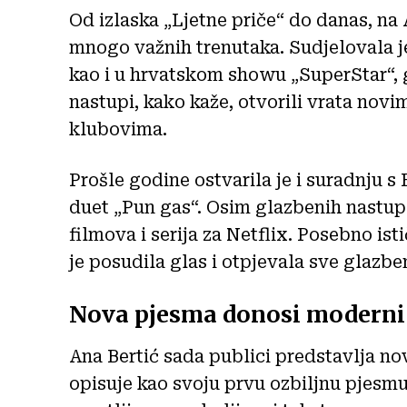
Od izlaska „Ljetne priče“ do danas, n
mnogo važnih trenutaka. Sudjelovala je
kao i u hrvatskom showu „SuperStar“, g
nastupi, kako kaže, otvorili vrata novi
klubovima.
Prošle godine ostvarila je i suradnju 
duet „Pun gas“. Osim glazbenih nastupa,
filmova i serija za Netflix. Posebno is
je posudila glas i otpjevala sve glazbe
Nova pjesma donosi moderni
Ana Bertić sada publici predstavlja no
opisuje kao svoju prvu ozbiljnu pjesmu