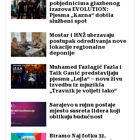
pobjednicima glazbenog
izazova EVOLUTION:
Pjesma „Kazna“ dobila
službeni spot
Mostar i HNŽ ubrzavaju
postupak određivanja nove
lokacije regionalne
deponije
Muhamed Fazlagić Fazla i
Taik Ganić predstavljaju
pjesmu „Lejla“ – novu živu
izvedbu iz mjuzikla
„Travnik je voljeti lako“
Sarajevo u rujnu postaje
mjesto susreta lidera koji
oblikuju budućnost
Biramo Naj fotku 32.