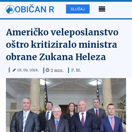
OBIČAN R
SLUŠAJ
Američko veleposlanstvo
oštro kritiziralo ministra
obrane Zukana Heleza
P. M.
2
min.
18. 09. 2024.