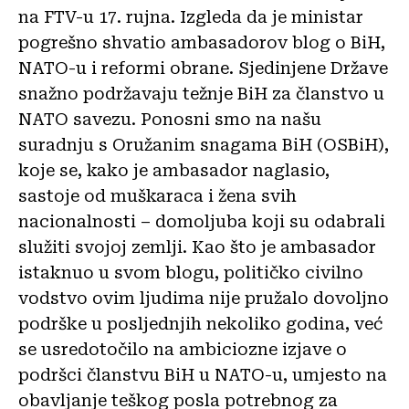
na FTV-u 17. rujna. Izgleda da je ministar
pogrešno shvatio ambasadorov blog o BiH,
NATO-u i reformi obrane. Sjedinjene Države
snažno podržavaju težnje BiH za članstvo u
NATO savezu. Ponosni smo na našu
suradnju s Oružanim snagama BiH (OSBiH),
koje se, kako je ambasador naglasio,
sastoje od muškaraca i žena svih
nacionalnosti – domoljuba koji su odabrali
služiti svojoj zemlji. Kao što je ambasador
istaknuo u svom blogu, političko civilno
vodstvo ovim ljudima nije pružalo dovoljno
podrške u posljednjih nekoliko godina, već
se usredotočilo na ambiciozne izjave o
podršci članstvu BiH u NATO-u, umjesto na
obavljanje teškog posla potrebnog za