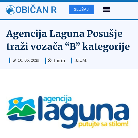
OBIČAN R
SLUŠAJ
Agencija Laguna Posušje
traži vozača “B” kategorije
J.L.M.
1
min.
10. 06. 2025.