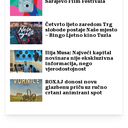
Sarajevo Film Festivala
Četvrto ljeto zaredom Trg
slobode postaje Naše mjesto
– Bingo Ljetno kino Tuzla
Ilija Musa: Najveći kapital
novinara nije ekskluzivna
informacija, nego
vjerodostojnost
ROXAJ donosi novu
glazbenu priču uz ručno
crtani animirani spot