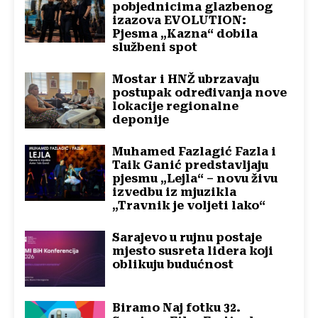
pobjednicima glazbenog
izazova EVOLUTION:
Pjesma „Kazna“ dobila
službeni spot
Mostar i HNŽ ubrzavaju
postupak određivanja nove
lokacije regionalne
deponije
Muhamed Fazlagić Fazla i
Taik Ganić predstavljaju
pjesmu „Lejla“ – novu živu
izvedbu iz mjuzikla
„Travnik je voljeti lako“
Sarajevo u rujnu postaje
mjesto susreta lidera koji
oblikuju budućnost
Biramo Naj fotku 32.