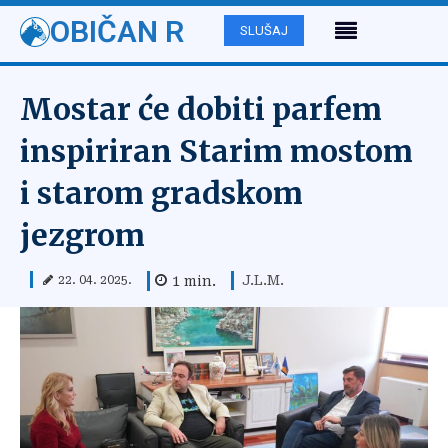
OBIČAN R
SLUŠAJ
Mostar će dobiti parfem
inspiriran Starim mostom
i starom gradskom
jezgrom
J.L.M.
1
min.
22. 04. 2025.