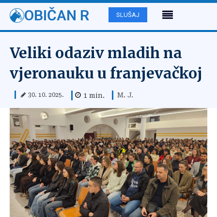
OBIČAN R
SLUŠAJ
Veliki odaziv mladih na
vjeronauku u franjevačkoj
M. J.
1
min.
30. 10. 2025.