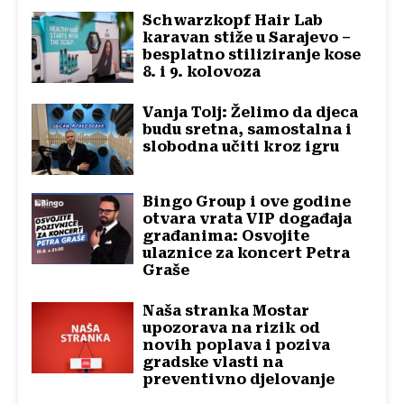
Schwarzkopf Hair Lab
karavan stiže u Sarajevo –
besplatno stiliziranje kose
8. i 9. kolovoza
Vanja Tolj: Želimo da djeca
budu sretna, samostalna i
slobodna učiti kroz igru
Bingo Group i ove godine
otvara vrata VIP događaja
građanima: Osvojite
ulaznice za koncert Petra
Graše
Naša stranka Mostar
upozorava na rizik od
novih poplava i poziva
gradske vlasti na
preventivno djelovanje