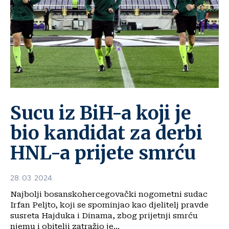
Sucu iz BiH-a koji je
bio kandidat za derbi
HNL-a prijete smrću
28. 03. 2024.
Najbolji bosanskohercegovački nogometni sudac
Irfan Peljto, koji se spominjao kao djelitelj pravde
susreta Hajduka i Dinama, zbog prijetnji smrću
njemu i obitelji zatražio je...