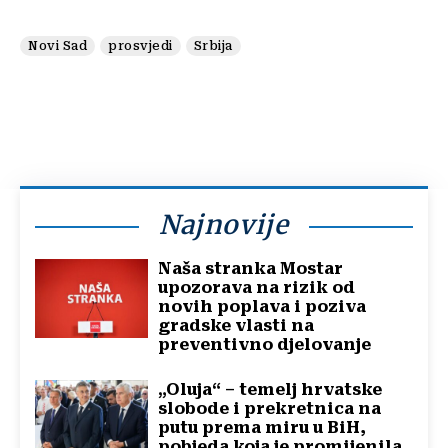
Novi Sad
prosvjedi
Srbija
Najnovije
Naša stranka Mostar
upozorava na rizik od
novih poplava i poziva
gradske vlasti na
preventivno djelovanje
„Oluja“ – temelj hrvatske
slobode i prekretnica na
putu prema miru u BiH,
pobjeda koja je promijenila