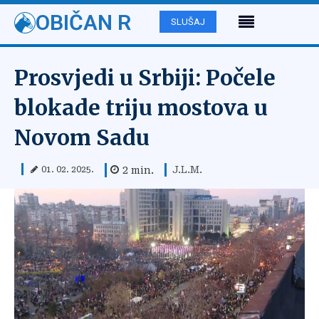
OBIČAN R
SLUŠAJ
Prosvjedi u Srbiji: Počele
blokade triju mostova u
Novom Sadu
J.L.M.
2
min.
01. 02. 2025.