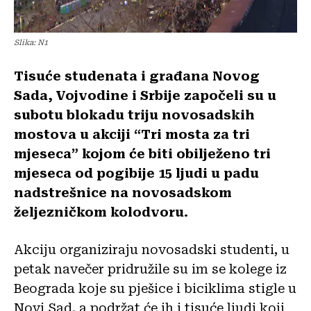
Slika: N1
Tisuće studenata i građana Novog
Sada, Vojvodine i Srbije započeli su u
subotu blokadu triju novosadskih
mostova u akciji “Tri mosta za tri
mjeseca” kojom će biti obilježeno tri
mjeseca od pogibije 15 ljudi u padu
nadstrešnice na novosadskom
željezničkom kolodvoru.
Akciju organiziraju novosadski studenti, u
petak navečer pridružile su im se kolege iz
Beograda koje su pješice i biciklima stigle u
Novi Sad, a podržat će ih i tisuće ljudi koji