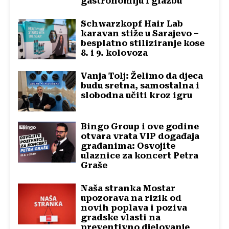
gastronomiju i glazbu
Schwarzkopf Hair Lab
karavan stiže u Sarajevo –
besplatno stiliziranje kose
8. i 9. kolovoza
Vanja Tolj: Želimo da djeca
budu sretna, samostalna i
slobodna učiti kroz igru
Bingo Group i ove godine
otvara vrata VIP događaja
građanima: Osvojite
ulaznice za koncert Petra
Graše
Naša stranka Mostar
upozorava na rizik od
novih poplava i poziva
gradske vlasti na
preventivno djelovanje