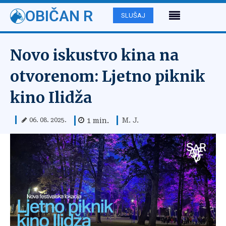
OBIČAN R
SLUŠAJ
Novo iskustvo kina na
otvorenom: Ljetno piknik
kino Ilidža
M. J.
1
min.
06. 08. 2025.