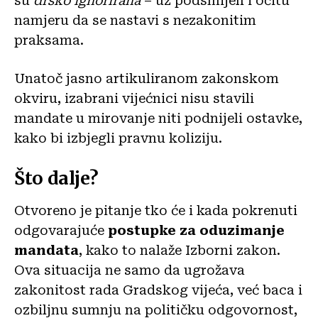
su
drsko ignorirana
– uz podsmijeh i očitu
namjeru da se nastavi s nezakonitim
praksama.
Unatoč jasno artikuliranom zakonskom
okviru, izabrani vijećnici nisu stavili
mandate u mirovanje niti podnijeli ostavke,
kako bi izbjegli pravnu koliziju.
Što dalje?
Otvoreno je pitanje tko će i kada pokrenuti
odgovarajuće
postupke za oduzimanje
mandata
, kako to nalaže Izborni zakon.
Ova situacija ne samo da ugrožava
zakonitost rada Gradskog vijeća, već baca i
ozbiljnu sumnju na političku odgovornost,