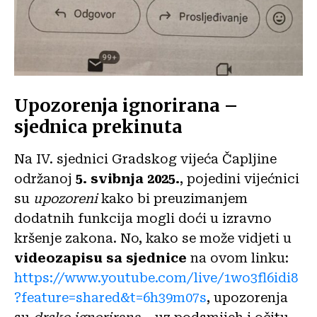
Upozorenja ignorirana –
sjednica prekinuta
Na IV. sjednici Gradskog vijeća Čapljine
održanoj
5. svibnja 2025.
, pojedini vijećnici
su
upozoreni
kako bi preuzimanjem
dodatnih funkcija mogli doći u izravno
kršenje zakona. No, kako se može vidjeti u
videozapisu sa sjednice
na ovom linku:
https://www.youtube.com/live/1wo3fl6idi8
?feature=shared&t=6h39m07s
, upozorenja