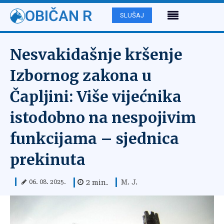
OBIČAN R
SLUŠAJ
Nesvakidašnje kršenje
Izbornog zakona u
Čapljini: Više vijećnika
istodobno na nespojivim
funkcijama – sjednica
prekinuta
M. J.
2
min.
06. 08. 2025.