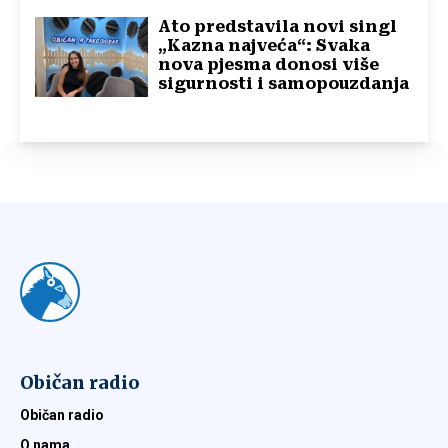
Ato predstavila novi singl
„Kazna najveća“: Svaka
nova pjesma donosi više
sigurnosti i samopouzdanja
Običan radio
Običan radio
O nama