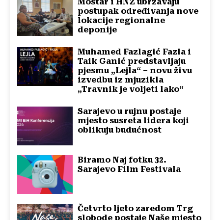
Mostar i HNŽ ubrzavaju
postupak određivanja nove
lokacije regionalne
deponije
Muhamed Fazlagić Fazla i
Taik Ganić predstavljaju
pjesmu „Lejla“ – novu živu
izvedbu iz mjuzikla
„Travnik je voljeti lako“
Sarajevo u rujnu postaje
mjesto susreta lidera koji
oblikuju budućnost
Biramo Naj fotku 32.
Sarajevo Film Festivala
Četvrto ljeto zaredom Trg
slobode postaje Naše mjesto