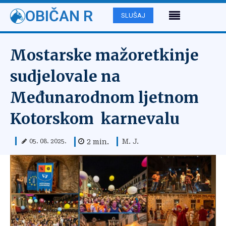
OBIČAN R
SLUŠAJ
Mostarske mažoretkinje
sudjelovale na
Međunarodnom ljetnom
Kotorskom karnevalu
M. J.
2
min.
05. 08. 2025.