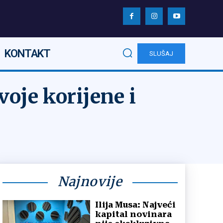
KONTAKT
SLUŠAJ
oje korijene i
Najnovije
Ilija Musa: Najveći
kapital novinara