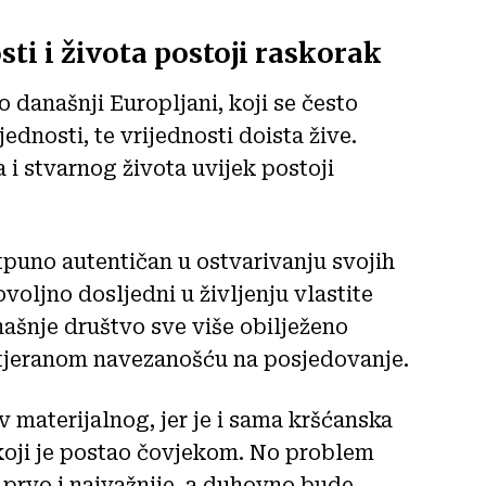
ti i života postoji raskorak
o današnji Europljani, koji se često
ednosti, te vrijednosti doista žive.
i stvarnog života uvijek postoji
tpuno autentičan u ostvarivanju svojih
ovoljno dosljedni u življenju vlastite
našnje društvo sve više obilježeno
tjeranom navezanošću na posjedovanje.
v materijalnog, jer je i sama kršćanska
 koji je postao čovjekom. No problem
 prvo i najvažnije, a duhovno bude