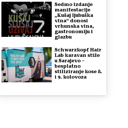
Sedmo izdanje
manifestacije
„Kušaj ljubuška
vina“ donosi
vrhunska vina,
gastronomiju i
glazbu
Schwarzkopf Hair
Lab karavan stiže
u Sarajevo –
besplatno
stiliziranje kose 8.
i 9. kolovoza