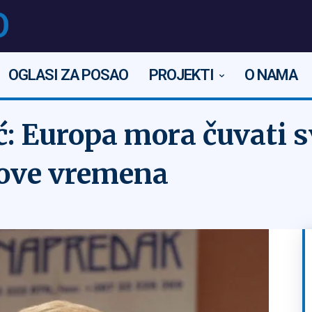
O
OGLASI ZA POSAO
PROJEKTI
O NAMA
: Europa mora čuvati sv
zove vremena