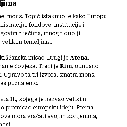
ljima
e, mons. Topić istaknuo je kako Europu
traciju, fondove, institucije i
egovim riječima, mnogo dublji
a velikim temeljima.
 kršćanska misao. Drugi je
Atena
,
manje čovjeka. Treći je
Rim
, odnosno
. Upravo ta tri izvora, smatra mons.
nas poznajemo.
vla II., kojega je nazvao velikim
no promicao europsku ideju. Prema
nova mora vraćati svojim korijenima,
nost.