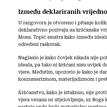
Između deklariranih vrijednos
U razgovoru je otvoreno i pitanje kolik
deklarativno pozivaju na kršćanske vrij
Mons. Topić smatra kako između ideala 
određeni raskorak.
Naglasio je kako čovjek nikada nije po
ideala, pa tako ni kršćani nisu uvijek d
vjere. Međutim, upozorio je kako je da
konzumerizmom, materijalizmom i pre
Kršćanstvo, kako je istaknuo, nije proti
vjera vezana uz utjelovljenje, uz Boga
nastaje onda kada materijalno postane