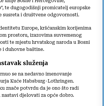
e unije Bosne i Hercegovine,
“, te dugogodišnji promicatelj europske
re susreta i društvene odgovornosti.
dentitetu Europe, kršćanskim korijenima
avnom prostoru, izazovima suvremenog
nosti te mjestu hrvatskog naroda u Bosni
e i duhovne baštine.
astavak služenja
vrnuo se na nedavno imenovanje
urja Kuće Habsburg-Lothringen.
ku znače potvrdu da je ono što radi
 nastavi djelovati za opće dobro.