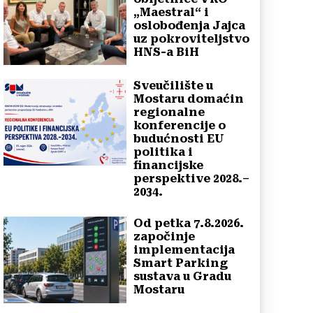
„Maestral“ i
oslobođenja Jajca
uz pokroviteljstvo
HNS-a BiH
Sveučilište u
Mostaru domaćin
regionalne
konferencije o
budućnosti EU
politika i
financijske
perspektive 2028.–
2034.
Od petka 7.8.2026.
započinje
implementacija
Smart Parking
sustava u Gradu
Mostaru