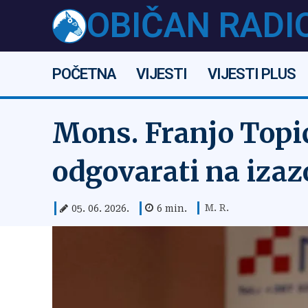
OBIČAN RADI
POČETNA
VIJESTI
VIJESTI PLUS
Mons. Franjo Topić
odgovarati na iza
M. R.
05. 06. 2026.
6
min.