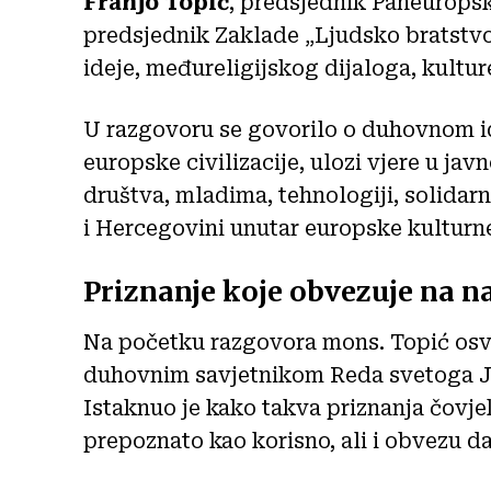
Franjo Topić
, predsjednik Paneuropsk
predsjednik Zaklade „Ljudsko bratstvo
ideje, međureligijskog dijaloga, kultu
U razgovoru se govorilo o duhovnom i
europske civilizacije, ulozi vjere u j
društva, mladima, tehnologiji, solidar
i Hercegovini unutar europske kulturn
Priznanje koje obvezuje na n
Na početku razgovora mons. Topić os
duhovnim savjetnikom Reda svetoga J
Istaknuo je kako takva priznanja čovje
prepoznato kao korisno, ali i obvezu da