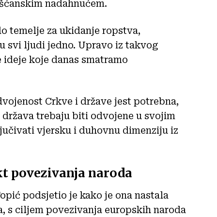
kršćanskim nadahnućem.
lo temelje za ukidanje ropstva,
 svi ljudi jedno. Upravo iz takvog
e ideje koje danas smatramo
vojenost Crkve i države jest potrebna,
i država trebaju biti odvojene u svojim
jučivati vjersku i duhovnu dimenziju iz
kt povezivanja naroda
opić podsjetio je kako je ona nastala
a, s ciljem povezivanja europskih naroda