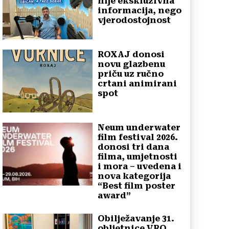
nije ekskluzivna
informacija, nego
vjerodostojnost
ROXAJ donosi
novu glazbenu
priču uz ručno
crtani animirani
spot
Neum underwater
film festival 2026.
donosi tri dana
filma, umjetnosti
i mora – uvedena i
nova kategorija
“Best film poster
award”
Obilježavanje 31.
obljetnice VRO