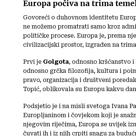
Europa počiva na trima teme
Govoreći o duhovnom identitetu Europ
ne možemo promatrati samo kroz adminis
političke procese. Europa je, prema nj
civilizacijski prostor, izgrađen na trim
Prvi je
Golgota
, odnosno kršćanstvo i
odnosno grčka filozofija, kultura i poi
pravo, organizacija i društveni poredak
Topić, oblikovala su Europu kakvu da
Podsjetio je i na misli svetoga Ivana Pa
Europljaninom i čovjekom koji je snaž
njegovim riječima, Europa se uvijek iz
čuvati ih i iz njih crpiti snagu za buduć