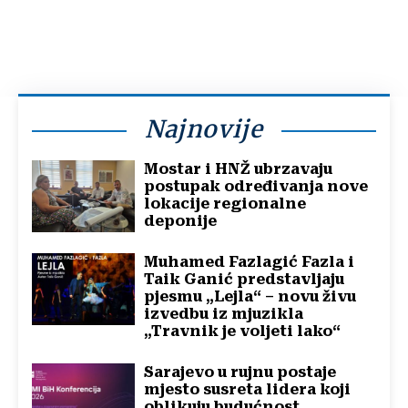
Najnovije
Mostar i HNŽ ubrzavaju
postupak određivanja nove
lokacije regionalne
deponije
Muhamed Fazlagić Fazla i
Taik Ganić predstavljaju
pjesmu „Lejla“ – novu živu
izvedbu iz mjuzikla
„Travnik je voljeti lako“
Sarajevo u rujnu postaje
mjesto susreta lidera koji
oblikuju budućnost