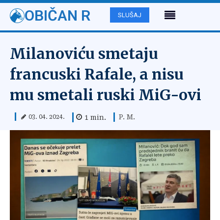
OBIČAN R
SLUŠAJ
Milanoviću smetaju
francuski Rafale, a nisu
mu smetali ruski MiG-ovi
P. M.
1
min.
03. 04. 2024.