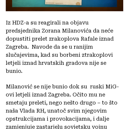
Iz HDZ-a su reagirali na objavu
predsjednika Zorana Milanovića da neće
dopustiti prelet zrakoplova Rafale iznad
Zagreba. Navode da se u ranijim
slučajevima, kad su borbeni ztrakoplovi
letjeli iznad hrvatskih gradova nije se
bunio.
Milanović se nije bunio dok su ruski MiG-
ovi letjeli iznad Zagreba. Očito mu ne
smetaju preleti, nego nešto drugo – to što
naša Vlada RH, unatoč svim njegovim
opstrukcijama i provokacijama, i dalje
zamjenjuje zastarjelu sovjetsku vojnu