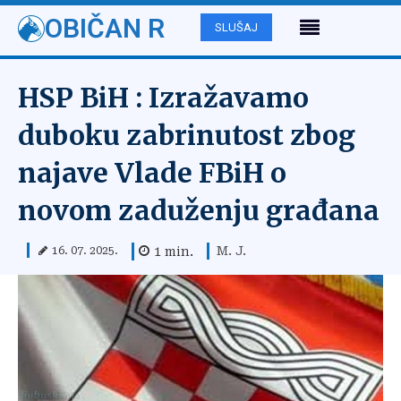
OBIČAN R
SLUŠAJ
HSP BiH : Izražavamo
duboku zabrinutost zbog
najave Vlade FBiH o
novom zaduženju građana
M. J.
1
min.
16. 07. 2025.