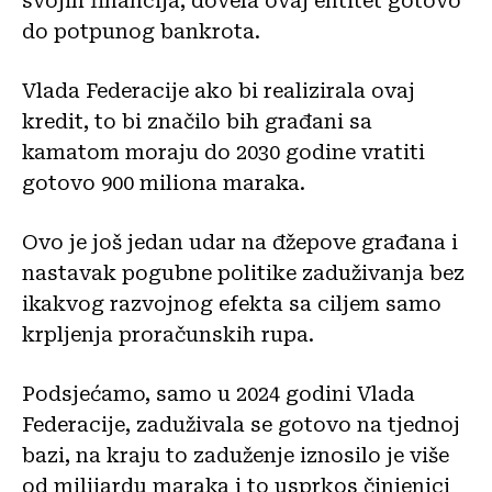
svojih financija, dovela ovaj entitet gotovo
do potpunog bankrota.
Vlada Federacije ako bi realizirala ovaj
kredit, to bi značilo bih građani sa
kamatom moraju do 2030 godine vratiti
gotovo 900 miliona maraka.
Ovo je još jedan udar na đžepove građana i
nastavak pogubne politike zaduživanja bez
ikakvog razvojnog efekta sa ciljem samo
krpljenja proračunskih rupa.
Podsjećamo, samo u 2024 godini Vlada
Federacije, zaduživala se gotovo na tjednoj
bazi, na kraju to zaduženje iznosilo je više
od milijardu maraka i to usprkos činjenici