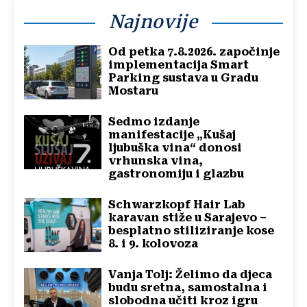
Najnovije
Od petka 7.8.2026. započinje
implementacija Smart
Parking sustava u Gradu
Mostaru
Sedmo izdanje
manifestacije „Kušaj
ljubuška vina“ donosi
vrhunska vina,
gastronomiju i glazbu
Schwarzkopf Hair Lab
karavan stiže u Sarajevo –
besplatno stiliziranje kose
8. i 9. kolovoza
Vanja Tolj: Želimo da djeca
budu sretna, samostalna i
slobodna učiti kroz igru