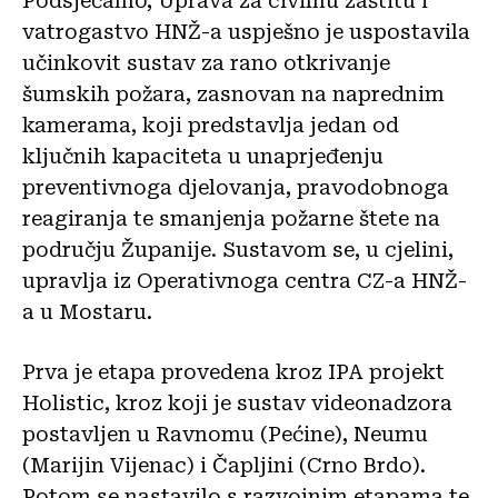
Podsjećamo, Uprava za civilnu zaštitu i
vatrogastvo HNŽ-a uspješno je uspostavila
učinkovit sustav za rano otkrivanje
šumskih požara, zasnovan na naprednim
kamerama, koji predstavlja jedan od
ključnih kapaciteta u unaprjeđenju
preventivnoga djelovanja, pravodobnoga
reagiranja te smanjenja požarne štete na
području Županije. Sustavom se, u cjelini,
upravlja iz Operativnoga centra CZ-a HNŽ-
a u Mostaru.
Prva je etapa provedena kroz IPA projekt
Holistic, kroz koji je sustav videonadzora
postavljen u Ravnomu (Pećine), Neumu
(Marijin Vijenac) i Čapljini (Crno Brdo).
Potom se nastavilo s razvojnim etapama te