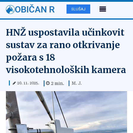
OBIČAN R
SLUŠAJ
HNŽ uspostavila učinkovit
sustav za rano otkrivanje
požara s 18
visokotehnoloških kamera
M. J.
2
min.
20. 11. 2025.