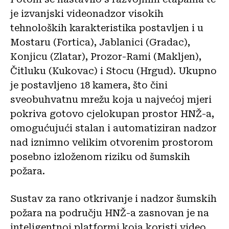
je izvanjski videonadzor visokih
tehnoloških karakteristika postavljen i u
Mostaru (Fortica), Jablanici (Gradac),
Konjicu (Zlatar), Prozor-Rami (Makljen),
Čitluku (Kukovac) i Stocu (Hrgud). Ukupno
je postavljeno 18 kamera, što čini
sveobuhvatnu mrežu koja u najvećoj mjeri
pokriva gotovo cjelokupan prostor HNŽ-a,
omogućujući stalan i automatiziran nadzor
nad iznimno velikim otvorenim prostorom
posebno izloženom riziku od šumskih
požara.
Sustav za rano otkrivanje i nadzor šumskih
požara na području HNŽ-a zasnovan je na
inteligentnoj platformi koja koristi video