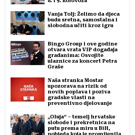
8. i 9. kolovoza
Vanja Tolj: Želimo da djeca
budu sretna, samostalna i
slobodna učiti kroz igru
Bingo Group i ove godine
otvara vrata VIP događaja
građanima: Osvojite
ulaznice za koncert Petra
Graše
Naša stranka Mostar
upozorava na rizik od
novih poplava i poziva
gradske vlasti na
preventivno djelovanje
„Oluja“ – temelj hrvatske
slobode i prekretnica na
putu prema miru u BiH,
pobjeda koja je promijenila